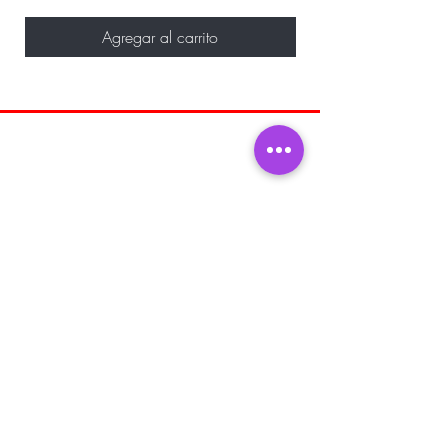
Agregar al carrito
SÉ EL PRIMERO EN ENTERARTE DE
VENTAS ESPECIALES Y NOVEDADES
Introduzca su correo electrónico aquí
SUSCRIBIR
Hogar
Sobre nosotros
Comprar todo
Envíos y
Fragancia
Devoluciones