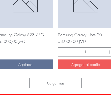
Vista rápida
Vista rápida
amsung Galaxy A23 /5G
Samsung Galaxy Note 20
recio
Precio
6.000,00 JMD
58.000,00 JMD
Agotado
Agregar al carrito
Cargar más