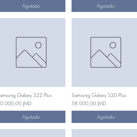
Agotado
Agotado
Vista rápida
Vista rápida
amsung Galaxy S22 Plus
Samsung Galaxy S20 Plus
recio
Precio
0.000,00 JMD
58.000,00 JMD
Agotado
Agotado