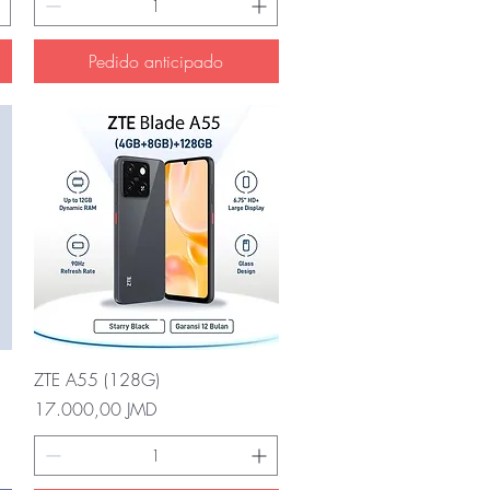
Pedido anticipado
Vista rápida
ZTE A55 (128G)
Precio
17.000,00 JMD