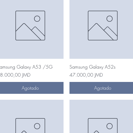
Vista rápida
Vista rápida
amsung Galaxy A53 /5G
Samsung Galaxy A52s
recio
Precio
8.000,00 JMD
47.000,00 JMD
Agotado
Agotado