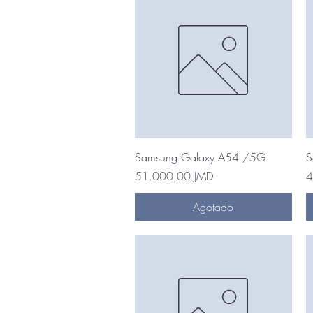
Vista rápida
Samsung Galaxy A54 /5G
S
Precio
P
51.000,00 JMD
4
Agotado