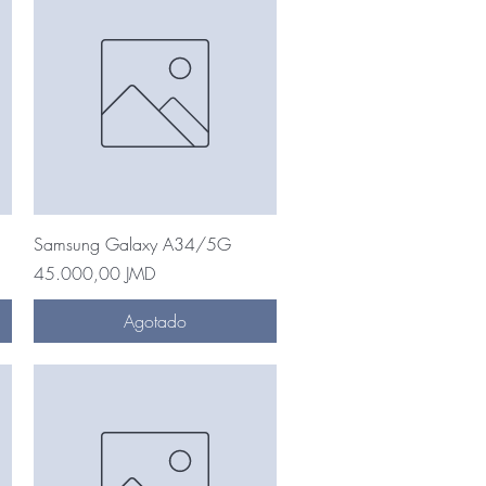
Vista rápida
Samsung Galaxy A34/5G
Precio
45.000,00 JMD
Agotado