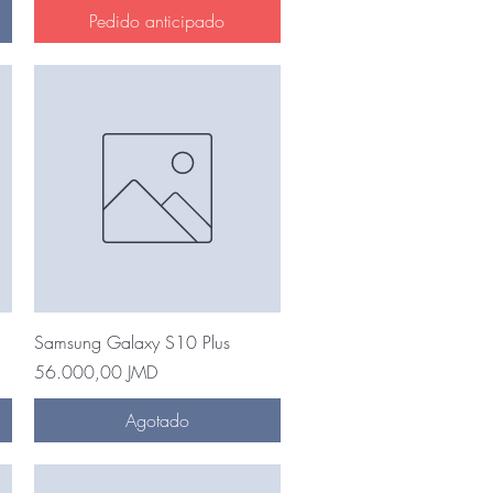
Pedido anticipado
Vista rápida
Samsung Galaxy S10 Plus
Precio
56.000,00 JMD
Agotado