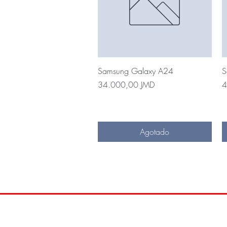
Vista rápida
Samsung Galaxy A24
S
Precio
P
34.000,00 JMD
4
Agotado