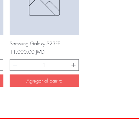
Vista rápida
Samsung Galaxy S23FE
Precio
11.000,00 JMD
Agregar al carrito