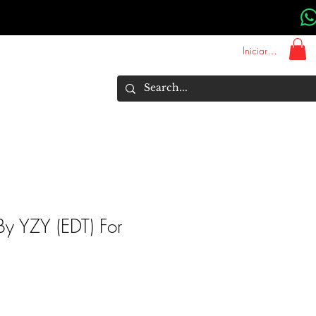
Iniciar sesión
About Us
Marcas
More
 By YZY (EDT) For
recio