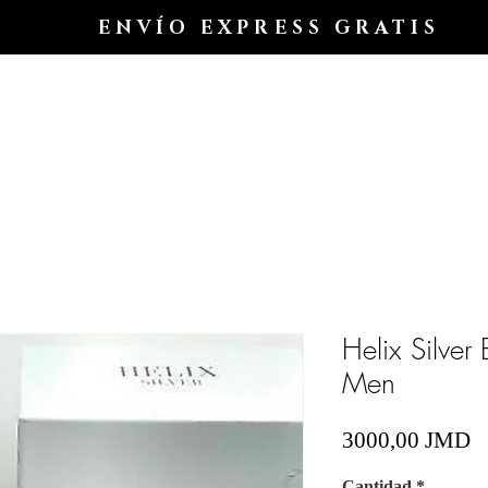
ENVÍO EXPRESS GRATIS
Hogar
Shop All
Shop
Shop
Blog
Helix Silver
Men
P
3000,00 JMD
Cantidad
*