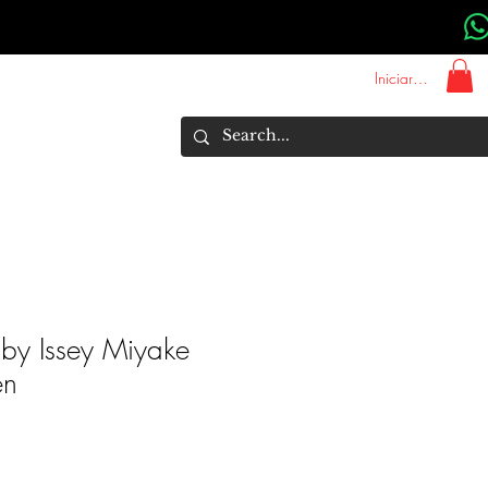
Iniciar sesión
About Us
Marcas
More
 by Issey Miyake
en
Precio