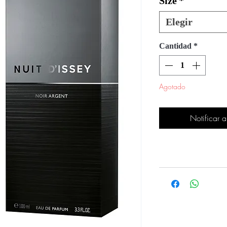
Size
*
Elegir
Cantidad
*
Agotado
Notificar a