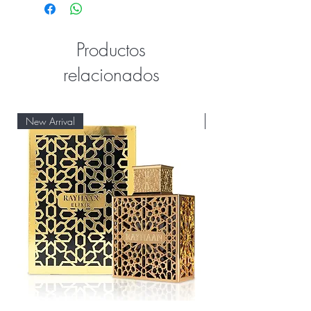
Productos
relacionados
New Arrival
New Arrival