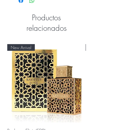
Productos
relacionados
New Arrival
New Arrival