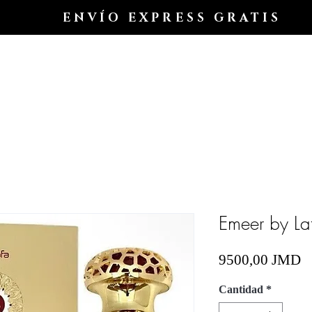
ENVÍO EXPRESS GRATIS
Hogar
Shop All
Shop
Shop
Blog
Emeer by Lat
P
9500,00 JMD
Cantidad
*