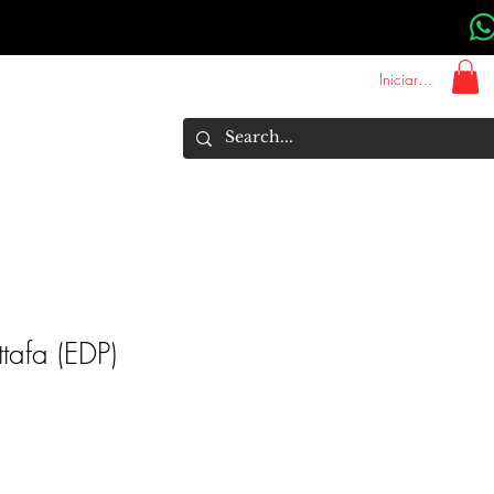
Iniciar sesión
About Us
Marcas
More
tafa (EDP)
recio