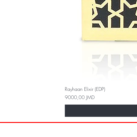
Rayhaan Elixir (EDP)
Precio
9000,00 JMD