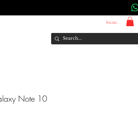
Iniciar sesión
About Us
Marcas
More
laxy Note 10
Precio