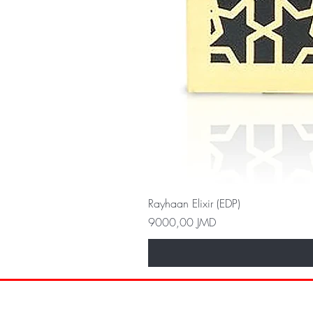
Rayhaan Elixir (EDP)
Precio
9000,00 JMD