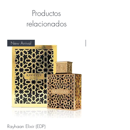
Productos
relacionados
New Arrival
New Arrival
Rayhaan Elixir (EDP)
Rayhaan Cadiz (EDP)