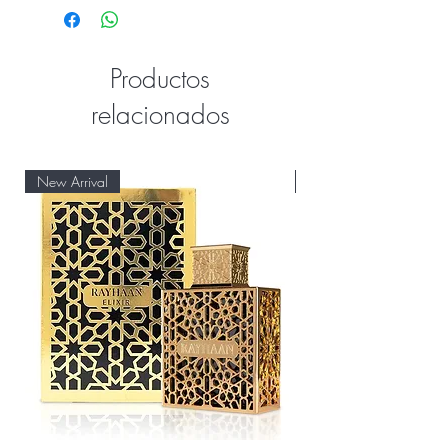
Productos
relacionados
New Arrival
New Arrival