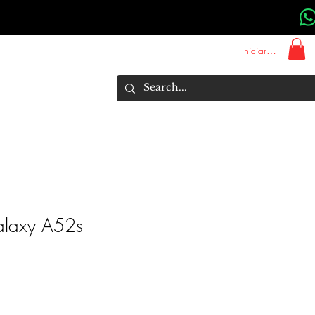
Iniciar sesión
About Us
Marcas
More
laxy A52s
Precio