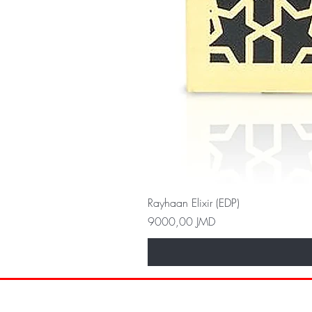
Rayhaan Elixir (EDP)
Precio
9000,00 JMD