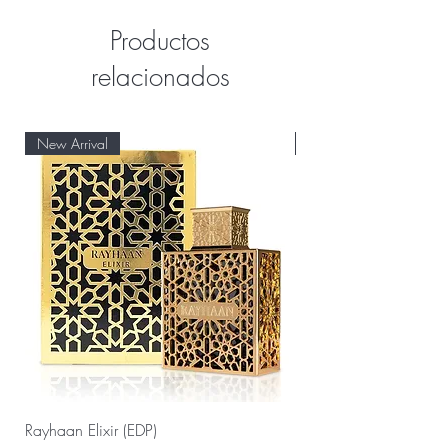
Productos
relacionados
New Arrival
New Arrival
Rayhaan Elixir (EDP)
Rayhaan Cadiz (EDP)