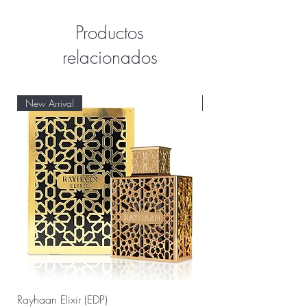
Productos
relacionados
New Arrival
New Arrival
Rayhaan Elixir (EDP)
Rayhaan Cadiz (EDP)