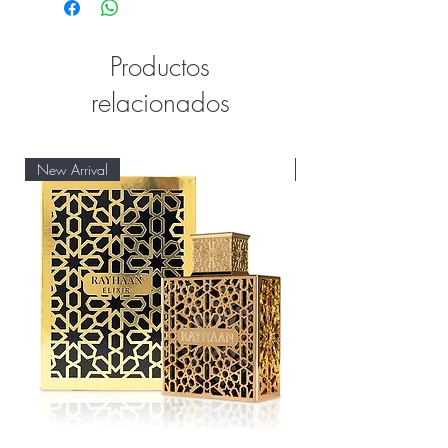
Productos
relacionados
New Arrival
New Arrival