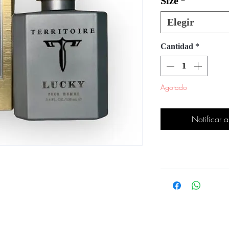
Size
*
Elegir
Cantidad
*
Agotado
Notificar a