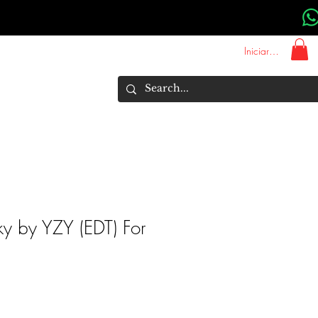
Iniciar sesión
About Us
Marcas
More
cky by YZY (EDT) For
recio